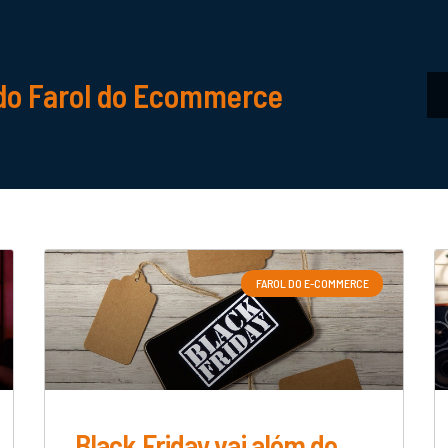
do Farol do Ecommerce
FAROL DO E-COMMERCE
Black Friday vai além de