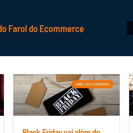
do Farol do Ecommerce
FAROL DO E-COMMERCE
Black Friday vai além de