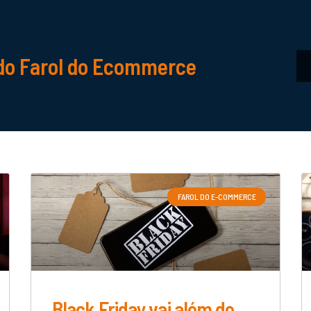
do Farol do Ecommerce
FAROL DO E-COMMERCE
Black Friday vai além de