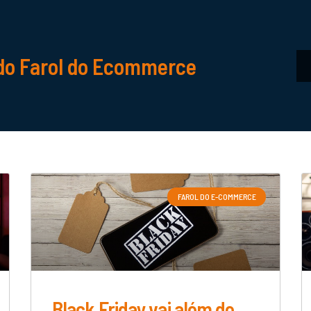
do Farol do Ecommerce
FAROL DO E-COMMERCE
Black Friday vai além de