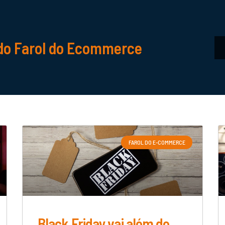
do Farol do Ecommerce
FAROL DO E-COMMERCE
Black Friday vai além de